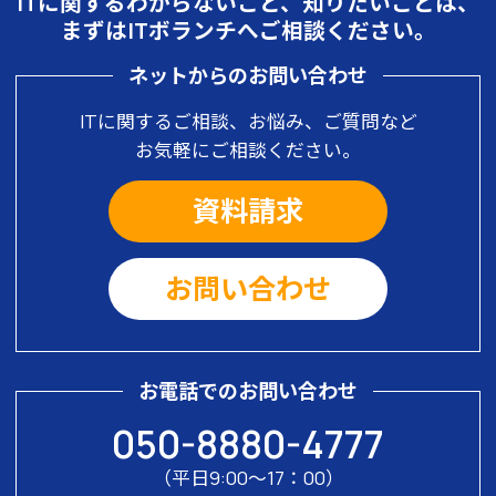
ITに関するわからないこと、知りたいことは、
電話番号：03-6824-4533
まずはITボランチへご相談ください。
３．委託について
ネットからのお問い合わせ
上記１項の利用目的を果たすために、
ITに関するご相談、お悩み、ご質問など
評価基準に沿って選定した外部業者等
お気軽にご相談ください。
へ委託をする場合があります。
資料請求
４．個人情報を提供することの任意性
について
お問い合わせ
当社に個人情報をお預かりすることは
任意です。ただし、お預かりできなか
った場合には上記１項の利用目的を果
お電話でのお問い合わせ
たすことができない場合があります。
050-8880-4777
５．個人情報に関する開示等又は第三
（平日9:00〜17：00）